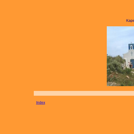
Kape
Index